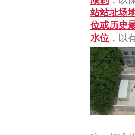
站站址场
位或历史
水位
，以